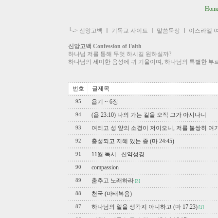
Hom
└->
신앙고백
ㅣ
기독교 사이트
ㅣ
말씀묵상
ㅣ
이스라엘 
신앙고백 Confession of Faith
하나님 저를 통해 무엇 하시길 원하실까?
하나님의 세미한 음성에 귀 기울이며, 하나님의 특별한 부
번호
글제목
욥기 ~ 6장
95
(욥 23:10) 나의 가는 길을 오직 그가 아시나니
94
여리고 성 앞의 소경이 저이오니, 저를 불쌍히 여
93
충성되고 지혜 있는 종 (마 24:45)
92
11월 독서 - 신약성경
91
compassion
90
춤추고 노래하라
89
[3]
천국 (마태복음)
88
하나님의 일을 생각지 아니하고 (마 17:23)
87
[1]