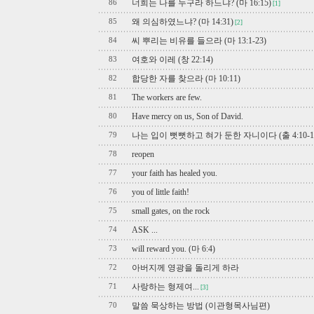
너희는 나를 누구라 하느냐? (마 16:15)
86
[1]
왜 의심하였느냐? (마 14:31)
85
[2]
씨 뿌리는 비유를 들으라 (마 13:1-23)
84
여호와 이레 (창 22:14)
83
합당한 자를 찾으라 (마 10:11)
82
The workers are few.
81
Have mercy on us, Son of David.
80
나는 입이 뻣뻣하고 혀가 둔한 자니이다 (출 4:10-1
79
reopen
78
your faith has healed you.
77
you of little faith!
76
small gates, on the rock
75
ASK ...
74
will reward you. (마 6:4)
73
아버지께 영광을 돌리게 하라
72
사랑하는 형제여...
71
[3]
말씀 묵상하는 방법 (이관형목사님편)
70