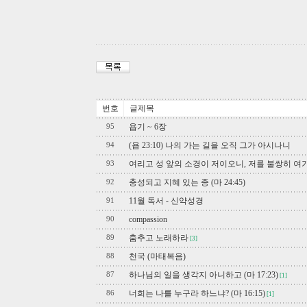
번호
글제목
욥기 ~ 6장
95
(욥 23:10) 나의 가는 길을 오직 그가 아시나니
94
여리고 성 앞의 소경이 저이오니, 저를 불쌍히 여
93
충성되고 지혜 있는 종 (마 24:45)
92
11월 독서 - 신약성경
91
compassion
90
춤추고 노래하라
89
[3]
천국 (마태복음)
88
하나님의 일을 생각지 아니하고 (마 17:23)
87
[1]
너희는 나를 누구라 하느냐? (마 16:15)
86
[1]