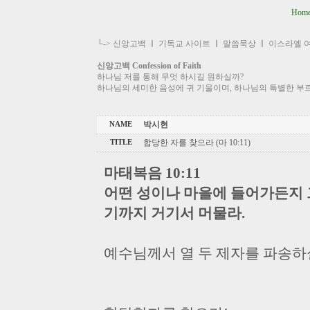
Hom
└->
신앙고백
ㅣ
기독교 사이트
ㅣ
말씀묵상
ㅣ
이스라엘 
신앙고백 Confession of Faith
하나님 저를 통해 무엇 하시길 원하실까?
하나님의 세미한 음성에 귀 기울이며, 하나님의 특별한 부
박시현
NAME
합당한 자를 찾으라 (마 10:11)
TITLE
마태복음 10:11
어떤 성이나 마을에 들어가든지 
기까지 거기서 머물라.
예수님께서 열 두 제자를 파송하