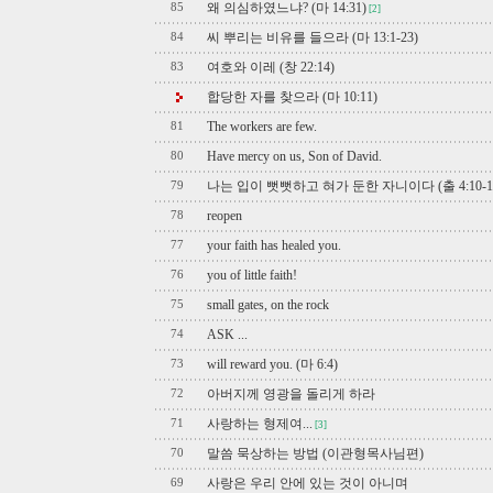
왜 의심하였느냐? (마 14:31)
85
[2]
씨 뿌리는 비유를 들으라 (마 13:1-23)
84
여호와 이레 (창 22:14)
83
합당한 자를 찾으라 (마 10:11)
The workers are few.
81
Have mercy on us, Son of David.
80
나는 입이 뻣뻣하고 혀가 둔한 자니이다 (출 4:10-1
79
reopen
78
your faith has healed you.
77
you of little faith!
76
small gates, on the rock
75
ASK ...
74
will reward you. (마 6:4)
73
아버지께 영광을 돌리게 하라
72
사랑하는 형제여...
71
[3]
말씀 묵상하는 방법 (이관형목사님편)
70
사랑은 우리 안에 있는 것이 아니며
69