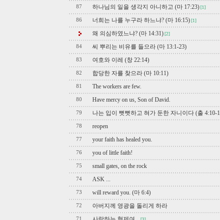
하나님의 일을 생각지 아니하고 (마 17:23)
87
[1]
너희는 나를 누구라 하느냐? (마 16:15)
86
[1]
왜 의심하였느냐? (마 14:31)
[2]
씨 뿌리는 비유를 들으라 (마 13:1-23)
84
여호와 이레 (창 22:14)
83
합당한 자를 찾으라 (마 10:11)
82
The workers are few.
81
Have mercy on us, Son of David.
80
나는 입이 뻣뻣하고 혀가 둔한 자니이다 (출 4:10-1
79
reopen
78
your faith has healed you.
77
you of little faith!
76
small gates, on the rock
75
ASK ...
74
will reward you. (마 6:4)
73
아버지께 영광을 돌리게 하라
72
사랑하는 형제여...
71
[3]