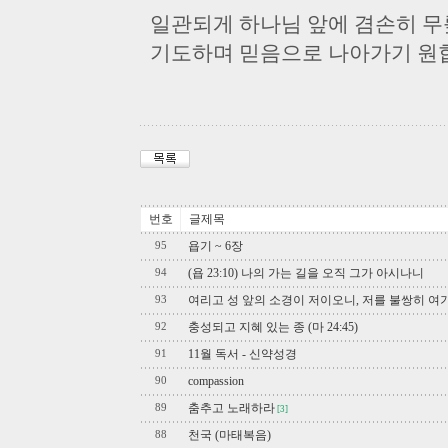
일관되게 하나님 앞에 겸손히 
기도하며 믿음으로 나아가기 원
번호
글제목
욥기 ~ 6장
95
(욥 23:10) 나의 가는 길을 오직 그가 아시나니
94
여리고 성 앞의 소경이 저이오니, 저를 불쌍히 여
93
충성되고 지혜 있는 종 (마 24:45)
92
11월 독서 - 신약성경
91
compassion
90
춤추고 노래하라
89
[3]
천국 (마태복음)
88