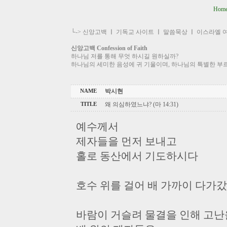
Hom
└->
신앙고백
ㅣ
기독교 사이트
ㅣ
말씀묵상
ㅣ
이스라엘 
신앙고백 Confession of Faith
하나님 저를 통해 무엇 하시길 원하실까?
하나님의 세미한 음성에 귀 기울이며, 하나님의 특별한 부
박시현
NAME
왜 의심하였느냐? (마 14:31)
TITLE
예수께서
제자들을 먼저 보내고
홀로 동산에서 기도하시다
호수 위를 걸어 배 가까이 다가
바람이 거슬려 물결을 인해 고난