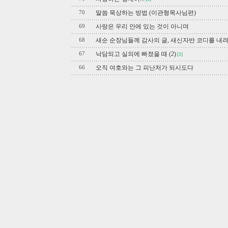
말씀 묵상하는 방법 (이관형목사님편)
70
사랑은 우리 안에 있는 것이 아니며
69
새순 순장님들께 감사의 글, 새신자반 코디를 내
68
낙담되고 실의에 빠졌을 때 (2)
67
[3]
오직 여호와는 그 피난처가 되시도다
66