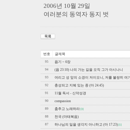
2006년 10월 29일
여러분의 동역자 동지 벗
번호
글제목
욥기 ~ 6장
95
(욥 23:10) 나의 가는 길을 오직 그가 아시나니
94
여리고 성 앞의 소경이 저이오니, 저를 불쌍히 여
93
충성되고 지혜 있는 종 (마 24:45)
92
11월 독서 - 신약성경
91
compassion
90
춤추고 노래하라
89
[3]
천국 (마태복음)
88
하나님의 일을 생각지 아니하고 (마 17:23)
87
[1]