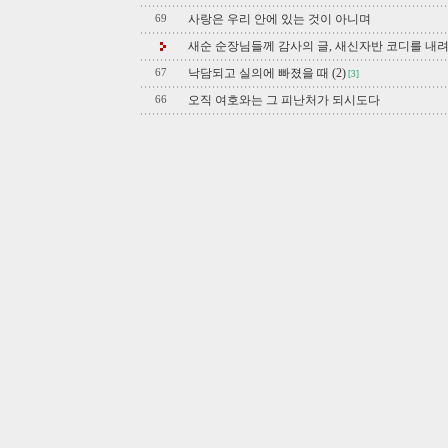
사랑은 우리 안에 있는 것이 아니며
69
새순 순장님들께 감사의 글, 새신자반 코디를 내
낙담되고 실의에 빠졌을 때 (2)
67
[3]
오직 여호와는 그 피난처가 되시도다
66