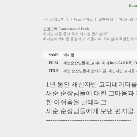
Hom
└->
신앙고백
ㅣ
기독교 사이트
ㅣ
말씀묵상
ㅣ
이스라엘 
신앙고백 Confession of Faith
하나님 저를 통해 무엇 하시길 원하실까?
하나님의 세미한 음성에 귀 기울이며, 하나님의 특별한 부
박시현
NAME
새순순장님들께_코디마치며.hwp (24.0 KB)
, 
FILE1
새순 순장님들께 감사의 글, 새신자반 코디를
TITLE
1년 동안 새신자반 코디네이터를
새순 순장님들에 대한 고마움과 
한 아쉬움을 달래려고
새순 순장님들에게 보낸 편지글.
----------------------------------------