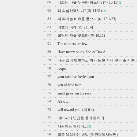
너희는 나를 누구라 하느냐? (마 16:15)
86
[1]
왜 의심하였느냐? (마 14:31)
85
[2]
씨 뿌리는 비유를 들으라 (마 13:1-23)
84
여호와 이레 (창 22:14)
83
합당한 자를 찾으라 (마 10:11)
82
The workers are few.
81
Have mercy on us, Son of David.
80
나는 입이 뻣뻣하고 혀가 둔한 자니이다 (출 4:10-1
79
reopen
78
your faith has healed you.
77
you of little faith!
76
small gates, on the rock
75
ASK ...
74
will reward you. (마 6:4)
73
아버지께 영광을 돌리게 하라
72
사랑하는 형제여...
71
[3]
말씀 묵상하는 방법 (이관형목사님편)
70