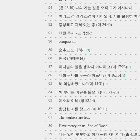
(욥 23:10) 나의 가는 길을 오직 그가 아시나니
94
여리고 성 앞의 소경이 저이오니, 저를 불쌍히 여
93
충성되고 지혜 있는 종 (마 24:45)
92
11월 독서 - 신약성경
91
compassion
90
춤추고 노래하라
89
[3]
천국 (마태복음)
88
하나님의 일을 생각지 아니하고 (마 17:23)
87
[1]
너희는 나를 누구라 하느냐? (마 16:15)
86
[1]
왜 의심하였느냐? (마 14:31)
85
[2]
씨 뿌리는 비유를 들으라 (마 13:1-23)
84
여호와 이레 (창 22:14)
83
합당한 자를 찾으라 (마 10:11)
82
The workers are few.
81
Have mercy on us, Son of David.
80
나는 입이 뻣뻣하고 혀가 둔한 자니이다 (출 4:10-1
79