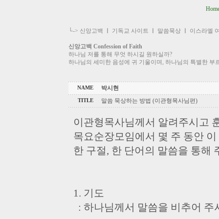
Hom
└->
신앙고백
ㅣ
기독교 사이트
ㅣ
말씀묵상
ㅣ
이스라엘 
신앙고백 Confession of Faith
하나님 저를 통해 무엇 하시길 원하실까?
하나님의 세미한 음성에 귀 기울이며, 하나님의 특별한 부
박시현
NAME
말씀 묵상하는 방법 (이관형목사님편)
TITLE
이관형목사님께서 알려주시고 훈
목요순장모임에서 몇 주 동안 이
한 구절, 한 단어의 말씀을 통해
1. 기도
: 하나님께서 말씀을 비추어 