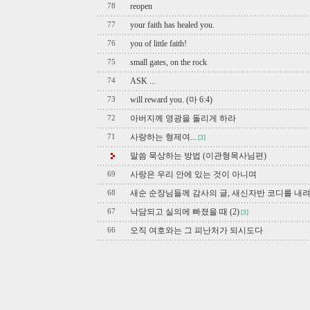
reopen
78
your faith has healed you.
77
you of little faith!
76
small gates, on the rock
75
ASK ...
74
will reward you. (마 6:4)
73
아버지께 영광을 돌리게 하라
72
사랑하는 형제여...
71
[3]
말씀 묵상하는 방법 (이관형목사님편)
사랑은 우리 안에 있는 것이 아니며
69
새순 순장님들께 감사의 글, 새신자반 코디를 내
68
낙담되고 실의에 빠졌을 때 (2)
67
[3]
오직 여호와는 그 피난처가 되시도다
66