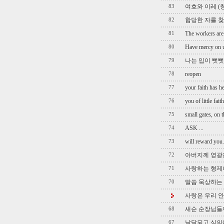
여호와 이레 (창 
83
합당한 자를 찾으라
82
The workers are
81
Have mercy on u
80
나는 입이 뻣뻣하
79
reopen
78
your faith has h
77
you of little faith
76
small gates, on 
75
ASK ...
74
will reward you
73
아버지께 영광
72
사랑하는 형제여
71
말씀 묵상하는
70
사랑은 우리 안
새순 순장님들께
68
낙담되고 실의에
67