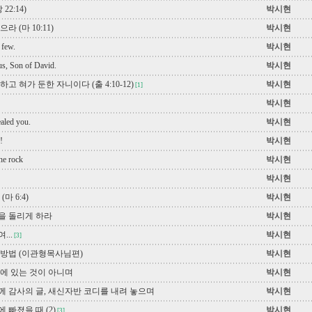
22:14)
박시현
 (마 10:11)
박시현
 few.
박시현
s, Son of David.
박시현
고 혀가 둔한 자니이다 (출 4:10-12)
박시현
[1]
박시현
ealed you.
박시현
!
박시현
the rock
박시현
박시현
. (마 6:4)
박시현
을 돌리게 하라
박시현
...
박시현
[3]
 방법 (이관형목사님편)
박시현
에 있는 것이 아니며
박시현
 감사의 글, 새신자반 코디를 내려 놓으며
박시현
 빠졌을 때 (2)
박시현
[3]