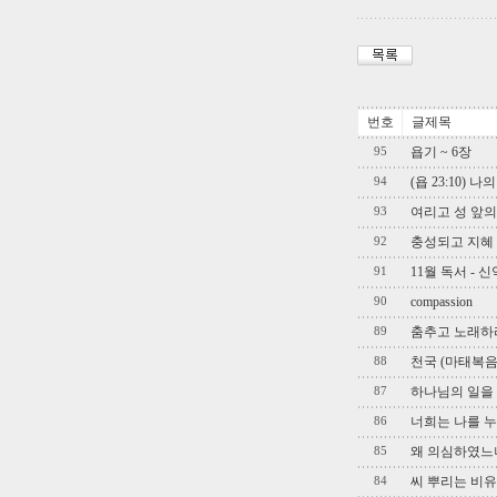
번호
글제목
욥기 ~ 6장
95
(욥 23:10)
94
여리고 성 앞의
93
충성되고 지혜 있는
92
11월 독서 - 
91
compassion
90
춤추고 노래하
89
천국 (마태복음
88
하나님의 일을 생
87
너희는 나를 누구
86
왜 의심하였느냐? 
85
씨 뿌리는 비유를 
84