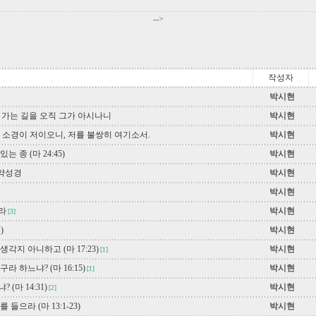
-->
작성자
박시현
 나의 가는 길을 오직 그가 아시나니
박시현
 소경이 저이오니, 저를 불쌍히 여기소서.
박시현
 종 (마 24:45)
박시현
신약성경
박시현
박시현
라
박시현
[3]
)
박시현
각지 아니하고 (마 17:23)
박시현
[1]
라 하느냐? (마 16:15)
박시현
[1]
(마 14:31)
박시현
[2]
들으라 (마 13:1-23)
박시현