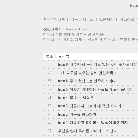
Hom
└->
신앙고백
ㅣ
기독교 사이트
ㅣ
말씀묵상
ㅣ
이스라엘 
신앙고백 Confession of Faith
하나님 저를 통해 무엇 하시길 원하실까?
하나님의 세미한 음성에 귀 기울이며, 하나님의 특별한 부
번호
글제목
from 9. 내 하나님 문지기로 있는 것이 좋사오니
35
[1]
To 1. 속도를 늦추는 삶에 헌신하라.
34
[2]
from 8. 주의 형상으로 만족하리이다
33
from 5. 이렇게 예배하는 자들을 찾으시느니라
32
from 4. 복 있는 사람은
31
from 3. 땅끝까지 이르러 내 증인이 되리라
30
from 2. 마음을 청소하여
29
from 1. 거룩하고 흠이없는 백성이 되기까지
28
주님은 앞서 우리를 기다리고 계신다
27