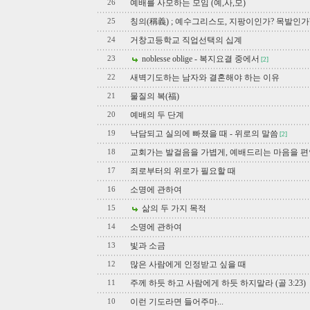
예배를 사모하는 모임 (예,사,모)
26
칭의(稱義) ; 예수그리스도, 지팡이인가? 목발인가
25
거창고등학교 직업선택의 십계
24
noblesse oblige - 복지요결 중에서
23
[2]
새벽기도하는 남자와 결혼해야 하는 이유
22
물질의 복(福)
21
예배의 두 단계
20
낙담되고 실의에 빠졌을 때 - 위로의 말씀
19
[2]
교회가는 발걸음을 가볍게, 예배드리는 마음을 
18
죄로부터의 위로가 필요할 때
17
소명에 관하여
16
삶의 두 가지 목적
15
소명에 관하여
14
빛과 소금
13
많은 사람에게 인정받고 싶을 때
12
주께 하듯 하고 사람에게 하듯 하지말라 (골 3:23)
11
이런 기도라면 들어주마...
10