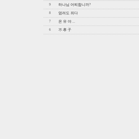
하나님 어찌합니까?
9
염려도 죄다
8
온 유 야 ...
7
不 孝 子
6