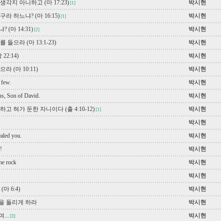
각지 아니하고 (마 17:23)
박시현
[1]
라 하느냐? (마 16:15)
박시현
[1]
(마 14:31)
박시현
[2]
들으라 (마 13:1-23)
박시현
22:14)
박시현
 (마 10:11)
박시현
 few.
박시현
s, Son of David.
박시현
고 혀가 둔한 자니이다 (출 4:10-12)
박시현
[1]
박시현
ealed you.
박시현
!
박시현
the rock
박시현
박시현
. (마 6:4)
박시현
을 돌리게 하라
박시현
...
박시현
[3]