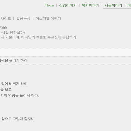
Home
ㅣ
신앙이야기
ㅣ
복지이야기
ㅣ
사는이야기
ㅣ
''''''''''''''''''''''''''''''''''''''''''''''''
 사이트
ㅣ
말씀묵상
ㅣ
이스라엘 여행기
aith
하시길 원하실까?
 귀 기울이며, 하나님의 특별한 부르심에 응답하라.
영광을 돌리게 하라
 앞에 비취게 하여
실을 보고
지께 영광을 돌리게 하라.
고
고 참으로 고맙다 할지니