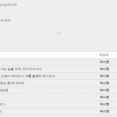
하나님이시라.
야 하리.
-->
작성자
박시현
 나의 가는 길을 오직 그가 아시나니
박시현
 소경이 저이오니, 저를 불쌍히 여기소서.
박시현
 종 (마 24:45)
박시현
신약성경
박시현
박시현
라
박시현
[3]
)
박시현