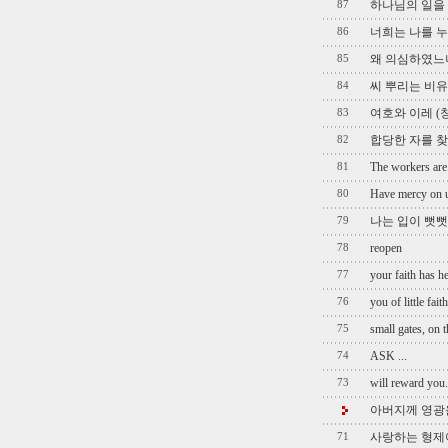
하나님의 일을 생
87
너희는 나를 누구
86
왜 의심하였느냐? 
85
씨 뿌리는 비유를 
84
여호와 이레 (창 
83
합당한 자를 찾으라
82
The workers are
81
Have mercy on u
80
나는 입이 뻣뻣하
79
reopen
78
your faith has h
77
you of little faith
76
small gates, on 
75
ASK ...
74
will reward you
73
아버지께 영광
사랑하는 형제여
71