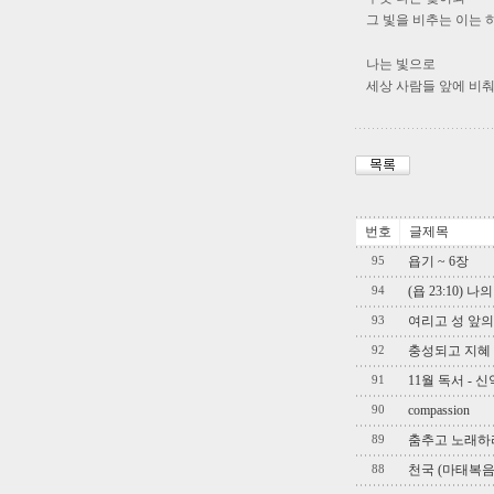
그 빛을 비추는 이는 
나는 빛으로
세상 사람들 앞에 비춰
번호
글제목
욥기 ~ 6장
95
(욥 23:10)
94
여리고 성 앞의
93
충성되고 지혜 있는
92
11월 독서 - 
91
compassion
90
춤추고 노래하
89
천국 (마태복음
88