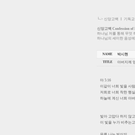
└->
신앙고백
ㅣ
기독교
신앙고백 Confession of F
하나님 저를 통해 무엇 
하나님의 세미한 음성에
박시현
NAME
아버지께 
TITLE
마 5:16
이같이 너희 빛을 사람
저희로 너희 착한 행
하늘에 계신 너희 아버
빛아 고맙다 하지 않
이 빛을 누가 비추는
무릇 나는 빛이되