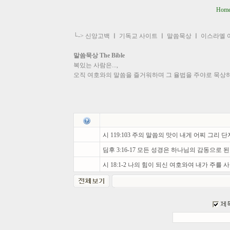
Hom
└->
신앙고백
ㅣ
기독교 사이트
ㅣ
말씀묵상
ㅣ
이스라엘 
말씀묵상 The Bible
복있는 사람은...,
오직 여호와의 말씀을 즐거워하며 그 율법을 주야로 묵상
시 119:103 주의 말씀의 맛이 내게 어찌 그리
딤후 3:16-17 모든 성경은 하나님의 감동으로 
시 18:1-2 나의 힘이 되신 여호와여 내가 주를